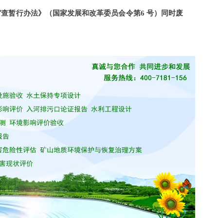
和审查暂行办法》（国家发展和改革委员会令第6 号）同时废