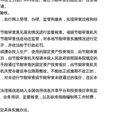
印发之日起2 年内有效。通过节能审查的固定资产投资项
申请。
验收。
，实行网上受理、办理、监管和服务，实现审查过程和结
节能审查意见落实情况进行监督检查。省级节能审查机关
国节能审查信息动态监管，对各地节能审查实施情况进行定
公开，并依法给予行政处罚。
或擅自投入生产、使用的固定资产投资项目，由节能审查
项目，由节能审查机关报请本级人民政府按照国务院规定的
当手段通过节能审查的固定资产投资项目，由节能审查机关
查机关责令建设单位限期整改。不能改正或逾期不改正的，
员，对未进行节能审查或节能审查未获通过的项目，违反本
法违规信息纳入全国信用信息共享平台和投资项目审批监
审、业务培训、监督检查，以及标准指南编制等工作经费，
定具体实施办法。