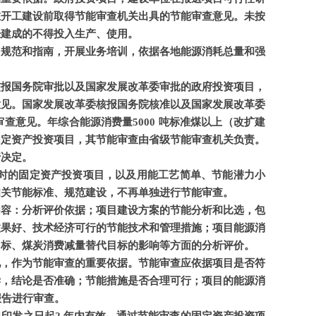
在开工建设前取得节能审查机关出具的节能审查意见。未按
经建成的不得投入生产、使用。
规范和指南，开展业务培训，依据各地能源消耗总量和强
报国务院审批以及国家发展改革委审批的政府投资项目，
意见。国家发展改革委核报国务院核准以及国家发展改革委
意见。年综合能源消费量5000 吨标准煤以上（改扩建
固定资产投资项目，其节能审查由省级节能审查机关负责。
行决定。
千瓦时的固定资产投资项目，以及用能工艺简单、节能潜力小
相关节能标准、规范建设，不再单独进行节能审查。
容：分析评价依据；项目建设方案的节能分析和比选，包
效果好、技术经济可行的节能技术和管理措施；项目能源消
目标、煤炭消费减量替代目标的影响等方面的分析评价。
，作为节能审查的重要依据。节能审查应依据项目是否符
学，结论是否准确；节能措施是否合理可行；项目的能源消
报告进行审查。