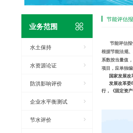
节能评估
业务范围
节能评估报
水土保持
根据节能法规、
系数按当量值，
水资源论证
项目，应单独编
国家发展改
防洪影响评价
发展改革委
行，《固定资产
企业水平衡测试
节水评价