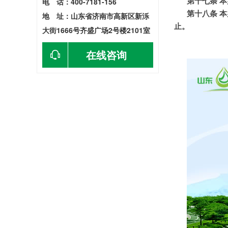
电 话：
400-7181-156
第十七条
本
第十八条
本
地 址：
山东省济南市高新区新泺
止。
大街1666号齐盛广场2号楼2101室
在线咨询