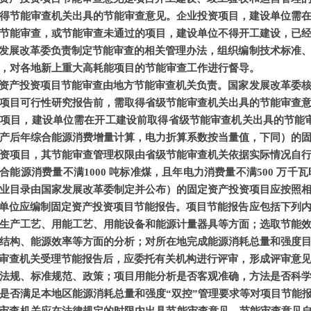
得节能审查机关出具的节能审查意见。企业投资项目，建设单位需
节能审查，或节能审查未通过的项目，建设单位不得开工建设，已
发展改革委负责制定节能审查的相关管理办法，组织编制技术标准、
，对各地新上重大高耗能项目的节能审查工作进行督导。
资产投资项目节能审查由地方节能审查机关负责。国家发展改革委核
项目可行性研究报告前，需取得省级节能审查机关出具的节能审查
项目，建设单位需在开工建设前取得省级节能审查机关出具的节能审查
产后年综合能源消费增量计算，电力折算系数按当量值，下同）的
资项目，其节能审查管理权限由省级节能审查机关依据实际情况自
合能源消费量不满1000 吨标准煤，且年电力消费量不满500 万
业目录由国家发展改革委制定并公布）的固定资产投资项目应按照
单位应编制固定资产投资项目节能报告。项目节能报告应包括下列内
生产工艺、用能工艺、用能设备和能源计量器具等方面；选取节能
结构、能源效率等方面的分析；对所在地完成能源消耗总量和强度
审查机关受理节能报告后，应委托有关机构进行评审，形成评审意见
法规、标准规范、政策；项目用能分析是否客观准确，方法是否科
是否满足本地区能源消耗总量和强度“双控”管理要求等对项目节能