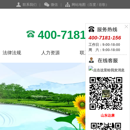
联系我们
|
微信
|
网站地图
（
百度
/
谷歌
）
400-7181-156
400-7181-156
工作日：9:00-18:00
周 六：9:00-18:00
法律法规
人力资源
联系我们
QQ客服
山东达康