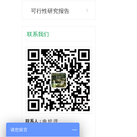
可行性研究报告
联系我们
联系人：
曲 经 理
手 机：18866811611
请您留言