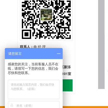
联系人：
曲 经 理
手 机：18866811611
请您留言
电 话：
400-7181-156
感谢您的关注，当前客服人员不在
地 址：
山东省济南市高新区新泺
线，请填写一下您的信息，我们会
尽快和您联系。
大街1666号齐盛广场2号楼2101室
在线咨询